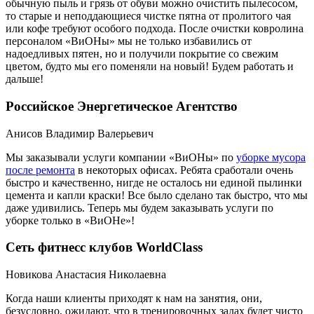
обычную пыль и грязь от обуви можно очистить пылесосом,
то старые и неподдающиеся чистке пятна от пролитого чая
или кофе требуют особого подхода. После очистки ковролина
персоналом «ВиОНы» мы не только избавились от
надоедливых пятен, но и получили покрытие со свежим
цветом, будто мы его поменяли на новый! Будем работать и
дальше!
Российское Энергетическое Агентство
Анисов Владимир Валерьевич
Мы заказывали услуги компании «ВиОНы» по
уборке мусора
после ремонта
в некоторых офисах. Ребята сработали очень
быстро и качественно, нигде не осталось ни единой пылинки
цемента и капли краски! Все было сделано так быстро, что мы
даже удивились. Теперь мы будем заказывать услуги по
уборке только в «ВиОНе»!
Сеть фитнесс клубов WorldClass
Новикова Анастасия Николаевна
Когда наши клиенты приходят к нам на занятия, они,
безусловно, ожидают, что в тренировочных залах будет чисто