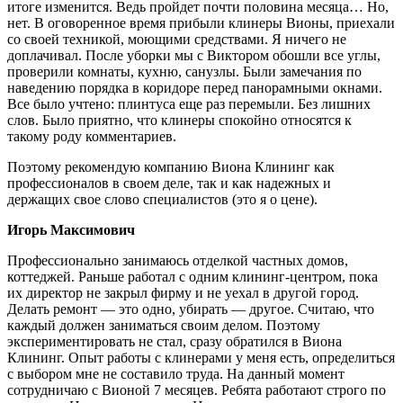
итоге изменится. Ведь пройдет почти половина месяца… Но,
нет. В оговоренное время прибыли клинеры Вионы, приехали
со своей техникой, моющими средствами. Я ничего не
доплачивал. После уборки мы с Виктором обошли все углы,
проверили комнаты, кухню, санузлы. Были замечания по
наведению порядка в коридоре перед панорамными окнами.
Все было учтено: плинтуса еще раз перемыли. Без лишних
слов. Было приятно, что клинеры спокойно относятся к
такому роду комментариев.
Поэтому рекомендую компанию Виона Клининг как
профессионалов в своем деле, так и как надежных и
держащих свое слово специалистов (это я о цене).
Игорь Максимович
Профессионально занимаюсь отделкой частных домов,
коттеджей. Раньше работал с одним клининг-центром, пока
их директор не закрыл фирму и не уехал в другой город.
Делать ремонт — это одно, убирать — другое. Считаю, что
каждый должен заниматься своим делом. Поэтому
экспериментировать не стал, сразу обратился в Виона
Клининг. Опыт работы с клинерами у меня есть, определиться
с выбором мне не составило труда. На данный момент
сотрудничаю с Вионой 7 месяцев. Ребята работают строго по