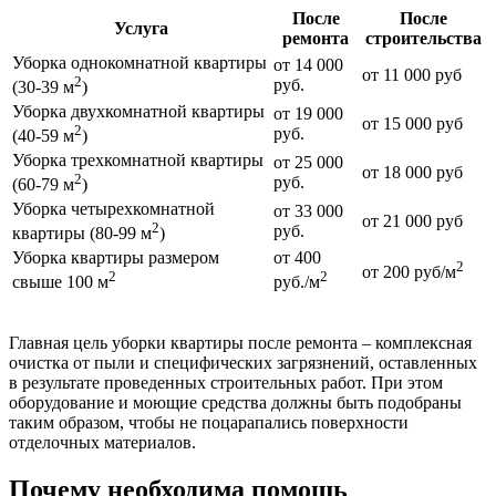
После
После
Услуга
ремонта
строительства
Уборка однокомнатной квартиры
от 14 000
от 11 000 руб
2
руб.
(30-39 м
)
Уборка двухкомнатной квартиры
от 19 000
от 15 000 руб
2
руб.
(40-59 м
)
Уборка трехкомнатной квартиры
от 25 000
от 18 000 руб
2
руб.
(60-79 м
)
Уборка четырехкомнатной
от 33 000
от 21 000 руб
2
руб.
квартиры (80-99 м
)
Уборка квартиры размером
от 400
2
от 200 руб/м
2
2
свыше 100 м
руб./м
Главная цель уборки квартиры после ремонта – комплексная
очистка от пыли и специфических загрязнений, оставленных
в результате проведенных строительных работ. При этом
оборудование и моющие средства должны быть подобраны
таким образом, чтобы не поцарапались поверхности
отделочных материалов.
Почему необходима помощь