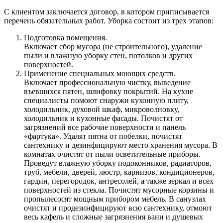
С клиентом заключается договор, в котором приписывается
перечень обязательных работ. Уборка состоит из трех этапов:
Подготовка помещения.
Включает сбор мусора (не строительного), удаление
пыли и влажную уборку стен, потолков и других
поверхностей.
Применение специальных моющих средств.
Включает профессиональную чистку, выведение
въевшихся пятен, шлифовку покрытий. На кухне
специалисты помоют снаружи кухонную плиту,
холодильник, духовой шкаф, микроволновку,
холодильник и кухонные фасады. Почистят от
загрязнений все рабочие поверхности и панель
«фартука». Удалят пятна от побелки, почистят
сантехнику и дезинфицируют место хранения мусора. В
комнатах очистят от пыли осветительные приборы.
Проведут влажную уборку подоконников, радиаторов,
труб, мебели, дверей, люстр, карнизов, кондиционеров,
гардин, перегородок, антресолей, а также зеркал и всех
поверхностей из стекла. Почистят мусорные корзины и
пропылесосят мощным прибором мебель. В санузлах
очистят и продезинфицируют всю сантехнику, отмоют
весь кафель и сложные загрязнения ванн и душевых