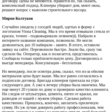
договору. Цены не меняются. Нравится их, так сказать,
комплексный подход. Клинеры убирают дом, моют окна,
решают вопрос с вывозом строительного мусора.
Мирон Колтуков
Случайно увидела у соседей людей, одетых в форму с
логотипом Viona Cleaning. Мы в это время отмывали стекла от
краски, точнее - подковыривали лезвием))). Набрали в
интернете название компании, позвонили. Не могли
дозвониться, раз 10 набирали - занято. В итоге, оставили
заявку на сайте. Перезвонили быстро. Знали бы, сразу так
сделали бы. Оператор, как и полагается, представилась.
Сообщила только приблизительную цену. Договорились о
выезде менеджера. Консультация - бесплатная.
Но менеджер, после осмотра дома, сказал, что из-за обилия
материалов цена будет выше. Мы все равно согласились и
подписали договор. Бригада клинеров приехала на утро
следующего дня. А уже к вечеру уборка была окончена. Мы
еще минут 20 гуляли по дому и проверяли качество клининга.
Ни следов от штукатурки, цемента, пятен от краски, ни
разводов от нашей с мужем уборки. Сделана работа
качественно. Пришлось, конечно, заплатить приличную
сумму. Но уж лучше доверить работу профессионалам, чем
тратить здоровье и нервы на попытки отмыть свой большой