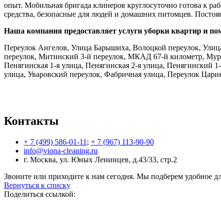
опыт. Мобильная бригада клинеров круглосуточно готова к ра
средства, безопасные для людей и домашних питомцев. Посто
Наша компания предоставляет услуги уборки квартир и по
Переулок Ангелов, Улица Барышиха, Волоцкой переулок, Улица
переулок, Митинский 3-й переулок, МКАД 67-й километр, Мура
Пенягинская 1-я улица, Пенягинская 2-я улица, Пенягинский 1-
улица, Уваровский переулок, Фабричная улица, Переулок Царик
Контакты
+ 7 (499) 586-01-11
;
+ 7 (967) 113-90-90
info@viona-cleaning.ru
г. Москва, ул. Юных Ленинцев, д.43/33, стр.2
Звоните или приходите к нам сегодня. Мы подберем удобное дл
Вернуться к списку
Поделиться ссылкой: