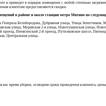
боте и приведет в порядок помещение с любой степенью загряз
янным клиентам предоставляются скидки.
мещений в районе и около станции метро Митино по следую
 Генерала Белобородова, Дубравная улица, Улица Зенитчиков, 
вская улица, Муравская 2-я улица, Новотушинская улица, Ново
й проезд, Пенягинский 2-й проезд, Путилковское шоссе, Пятницк
ов, Центральная улица.
я вас время уборки, оговорим сроки проведения клининга, цены